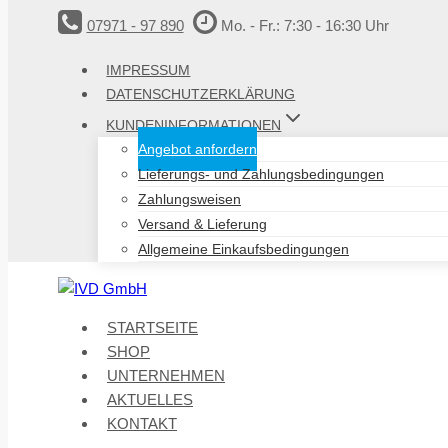
Zum
07971 - 97 890
Mo. - Fr.: 7:30 - 16:30 Uhr
Inhalt
springen
IMPRESSUM
DATENSCHUTZERKLÄRUNG
KUNDENINFORMATIONEN
Angebot anfordern
Lieferungs- und Zahlungsbedingungen
Zahlungsweisen
Versand & Lieferung
Allgemeine Einkaufsbedingungen
STARTSEITE
SHOP
UNTERNEHMEN
AKTUELLES
KONTAKT