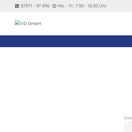
Zum
07971 - 97 890
Mo. - Fr.: 7:30 - 16:30 Uhr
Inhalt
springen
Ema