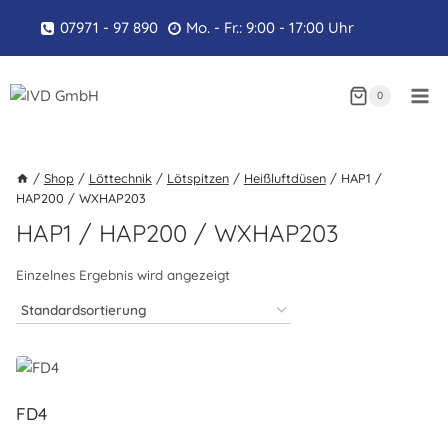
Zum
07971 - 97 890
Mo. - Fr.: 9:00 - 17:00 Uhr
Inhalt
springen
0
/
Shop
/
Löttechnik
/
Lötspitzen
/
Heißluftdüsen
/
HAP1 /
HAP200 / WXHAP203
HAP1 / HAP200 / WXHAP203
Einzelnes Ergebnis wird angezeigt
FD4