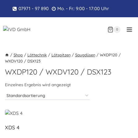
Zum
07971 - 97 890
Mo. - Fr.: 9:00 - 17:00 Uhr
Inhalt
springen
0
/
Shop
/
Löttechnik
/
Lötspitzen
/
Saugdüsen
/
WXDP120 /
WXDV120 / DSX123
WXDP120 / WXDV120 / DSX123
Einzelnes Ergebnis wird angezeigt
XDS 4