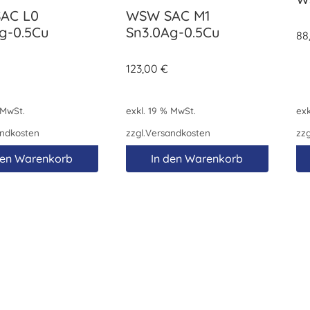
AC L0
WSW SAC M1
g-0.5Cu
Sn3.0Ag-0.5Cu
88
123,00
€
 MwSt.
exkl. 19 % MwSt.
exk
ndkosten
zzgl.
Versandkosten
zzg
den Warenkorb
In den Warenkorb