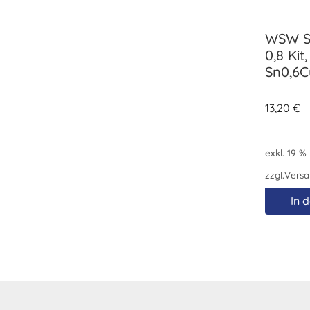
WSW SC
0,8 Kit,
Sn0,6C
13,20
€
exkl. 19 %
zzgl.
Versa
In 