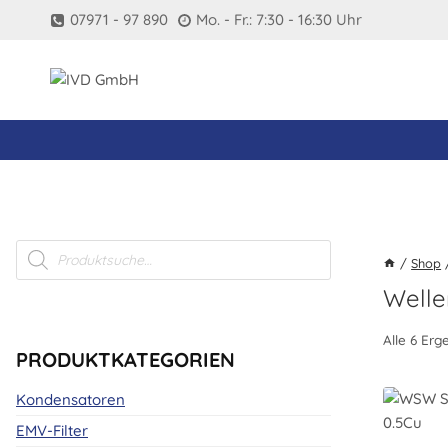
Zum
07971 - 97 890
Mo. - Fr.: 7:30 - 16:30 Uhr
Inhalt
springen
Products
search
/
Shop
Welle
Alle 6 Er
PRODUKTKATEGORIEN
Kondensatoren
EMV-Filter