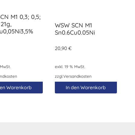
N M1 0,3; 0,5;
 21g,
WSW SCN M1
u0,05Ni3,5%
Sn0.6Cu0.05Ni
20,90
€
 MwSt.
exkl. 19 % MwSt.
ndkosten
zzgl.
Versandkosten
den Warenkorb
In den Warenkorb