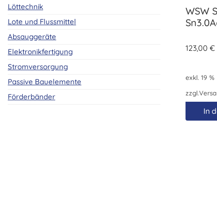
Löttechnik
WSW S
Sn3.0A
Lote und Flussmittel
Absauggeräte
123,00
€
Elektronikfertigung
Stromversorgung
exkl. 19 %
Passive Bauelemente
zzgl.
Versa
Förderbänder
In 