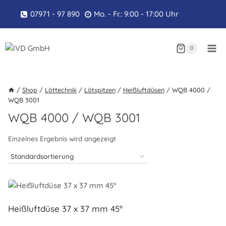
Zum
07971 - 97 890
Mo. - Fr.: 9:00 - 17:00 Uhr
Inhalt
springen
0
/
Shop
/
Löttechnik
/
Lötspitzen
/
Heißluftdüsen
/
WQB 4000 /
WQB 3001
WQB 4000 / WQB 3001
Einzelnes Ergebnis wird angezeigt
Heißluftdüse 37 x 37 mm 45°