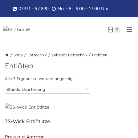
Zum
07971 - 97 890
Mo. - Fr.: 9:00 - 17:00 Uhr
Inhalt
springen
0
/
Shop
/
Löttechnik
/
Zubehör Löttechnik
/
Entlöten
Entlöten
Alle 3 Ergebnisse werden angezeigt
3S-Wick Entlötlitze
Preis auf Anfrage