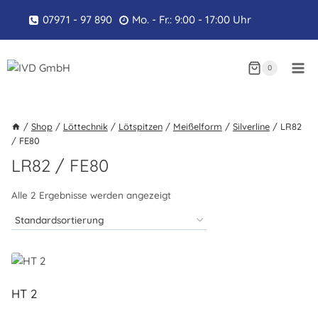
Zum
07971 - 97 890
Mo. - Fr.: 9:00 - 17:00 Uhr
Inhalt
springen
0
/
Shop
/
Löttechnik
/
Lötspitzen
/
Meißelform
/
Silverline
/
LR82
/ FE80
LR82 / FE80
Alle 2 Ergebnisse werden angezeigt
HT 2