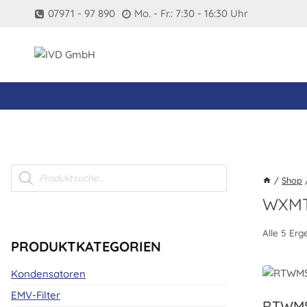
Zum
07971 - 97 890
Mo. - Fr.: 7:30 - 16:30 Uhr
Inhalt
springen
Products
search
/
Shop
WXMT
Alle 5 Er
PRODUKTKATEGORIEN
Kondensatoren
EMV-Filter
RTWMS