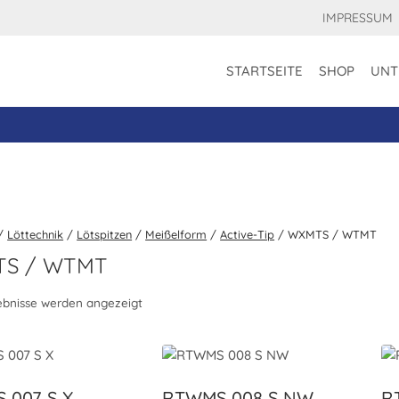
IMPRESSUM
STARTSEITE
SHOP
UNT
/
Löttechnik
/
Lötspitzen
/
Meißelform
/
Active-Tip
/
WXMTS / WTMT
S / WTMT
gebnisse werden angezeigt
 007 S X
RTWMS 008 S NW
R