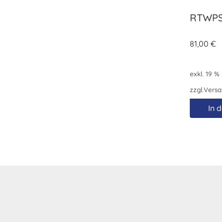
RTWPS
81,00
€
exkl. 19 %
zzgl.
Versa
In 