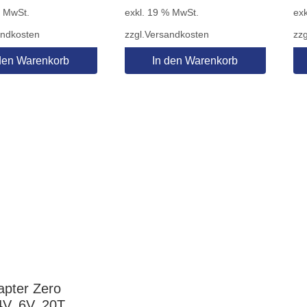
% MwSt.
exkl. 19 % MwSt.
exk
andkosten
zzgl.
Versandkosten
zzg
den Warenkorb
In den Warenkorb
pter Zero
V, 6V, 20T