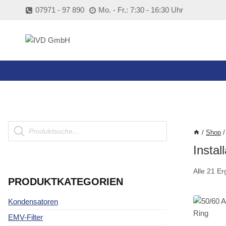
Zum
07971 - 97 890
Mo. - Fr.: 7:30 - 16:30 Uhr
Inhalt
springen
Products
search
/
Shop
/
Instal
Alle 21 E
PRODUKTKATEGORIEN
Kondensatoren
EMV-Filter