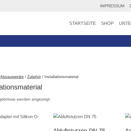
IMPRESSUM
STARTSEITE
SHOP
UNT
Absauggeräte
/
Zubehör
/
Installationsmaterial
lationsmaterial
rgebnisse werden angezeigt
Abluftstutzen DN 75
Ad