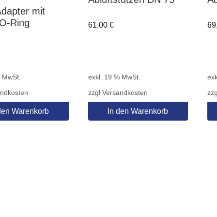
Adapter mit
 O-Ring
61,00
€
69
% MwSt.
exkl. 19 % MwSt.
exk
andkosten
zzgl.
Versandkosten
zzg
den Warenkorb
In den Warenkorb