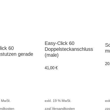
Easy-Click 60
Sc
lick 60
Doppelsteckanschluss
m
stutzen gerade
(male)
20
41,00
€
% MwSt.
exkl. 19 % MwSt.
exk
andkosten
zzgl.
Versandkosten
zzg