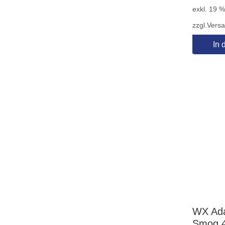
exkl. 19 
zzgl.
Vers
In 
WX Ada
Smog 4