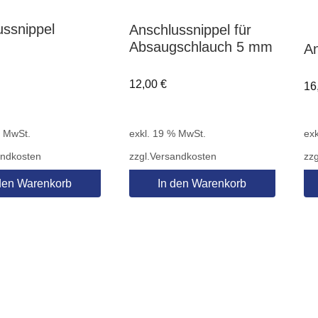
ussnippel
Anschlussnippel für
Absaugschlauch 5 mm
An
12,00
€
16
% MwSt.
exkl. 19 % MwSt.
exk
andkosten
zzgl.
Versandkosten
zzg
den Warenkorb
In den Warenkorb