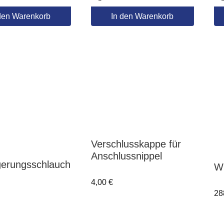
den Warenkorb
In den Warenkorb
Verschlusskappe für
Anschlussnippel
gerungsschlauch
W
4,00
€
28