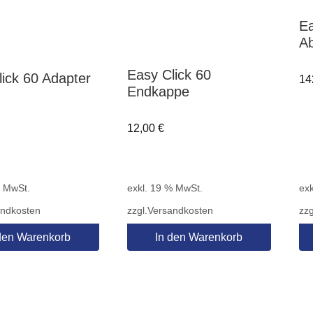
Ea
Ab
Easy Click 60
lick 60 Adapter
14
Endkappe
12,00
€
% MwSt.
exkl. 19 % MwSt.
exk
andkosten
zzgl.
Versandkosten
zzg
den Warenkorb
In den Warenkorb