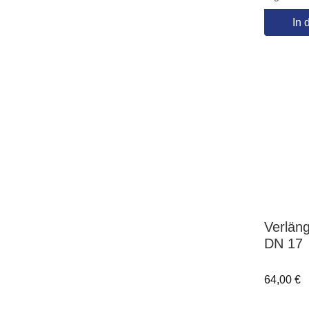
In 
Verlän
DN 17
64,00
€