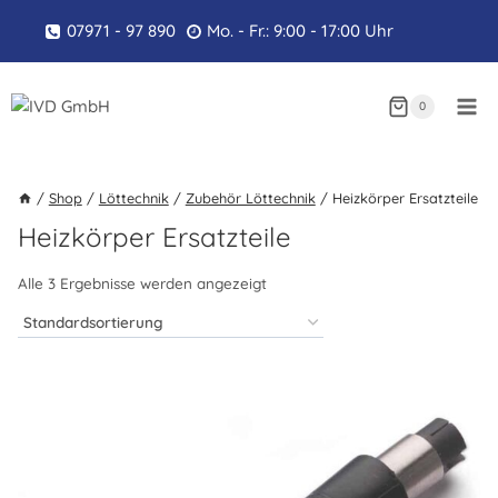
Zum
07971 - 97 890
Mo. - Fr.: 9:00 - 17:00 Uhr
Inhalt
springen
0
/
Shop
/
Löttechnik
/
Zubehör Löttechnik
/
Heizkörper Ersatzteile
Heizkörper Ersatzteile
Alle 3 Ergebnisse werden angezeigt