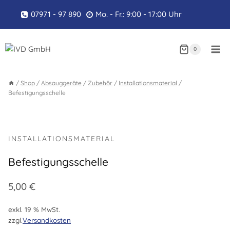
Zum
07971 - 97 890
Mo. - Fr.: 9:00 - 17:00 Uhr
Inhalt
springen
0
/
Shop
/
Absauggeräte
/
Zubehör
/
Installationsmaterial
/
Befestigungsschelle
INSTALLATIONSMATERIAL
Befestigungsschelle
5,00
€
exkl. 19 % MwSt.
zzgl.
Versandkosten