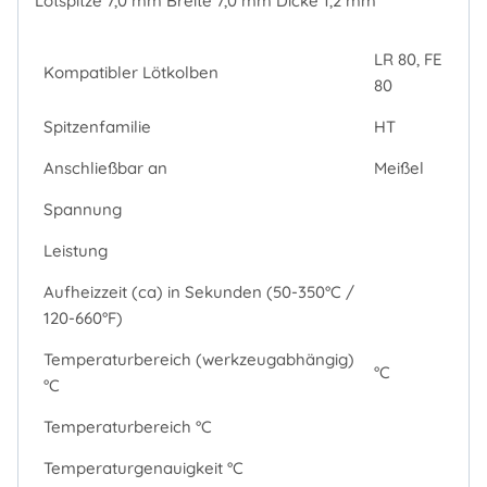
Lötspitze 7,0 mm Breite 7,0 mm Dicke 1,2 mm
LR 80, FE
Kompatibler Lötkolben
80
Spitzenfamilie
HT
Anschließbar an
Meißel
Spannung
Leistung
Aufheizzeit (ca) in Sekunden (50-350°C /
120-660°F)
Temperaturbereich (werkzeugabhängig)
°C
°C
Temperaturbereich °C
Temperaturgenauigkeit °C