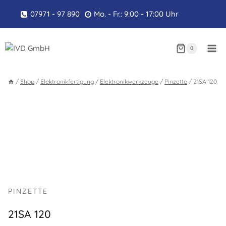
Zum
07971 - 97 890
Mo. - Fr.: 9:00 - 17:00 Uhr
Inhalt
springen
0
/
Shop
/
Elektronikfertigung
/
Elektronikwerkzeuge
/
Pinzette
/
21SA 120
PINZETTE
21SA 120