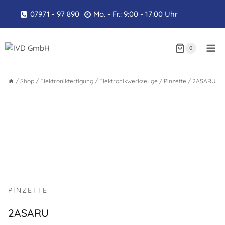
Zum
07971 - 97 890
Mo. - Fr.: 9:00 - 17:00 Uhr
Inhalt
springen
0
/
Shop
/
Elektronikfertigung
/
Elektronikwerkzeuge
/
Pinzette
/
2ASARU
PINZETTE
2ASARU