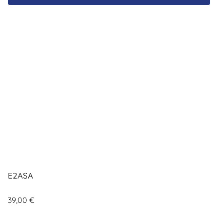
E2ASA
39,00
€