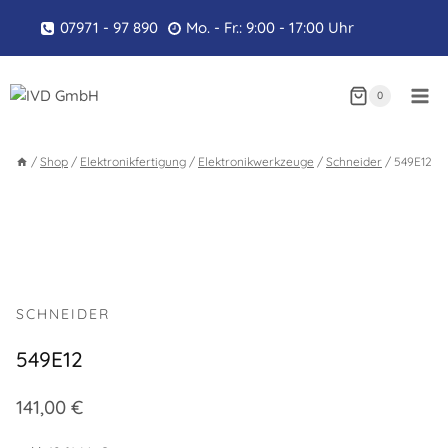
Zum
07971 - 97 890
Mo. - Fr.: 9:00 - 17:00 Uhr
Inhalt
springen
0
/
Shop
/
Elektronikfertigung
/
Elektronikwerkzeuge
/
Schneider
/
549E12
SCHNEIDER
549E12
141,00
€