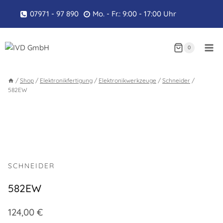
Zum
07971 - 97 890
Mo. - Fr.: 9:00 - 17:00 Uhr
Inhalt
springen
0
/
Shop
/
Elektronikfertigung
/
Elektronikwerkzeuge
/
Schneider
/
582EW
SCHNEIDER
582EW
124,00
€