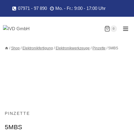
Zum
07971 - 97 890
Mo. - Fr.: 9:00 - 17:00 Uhr
Inhalt
springen
0
/
Shop
/
Elektronikfertigung
/
Elektronikwerkzeuge
/
Pinzette
/
5MBS
PINZETTE
5MBS