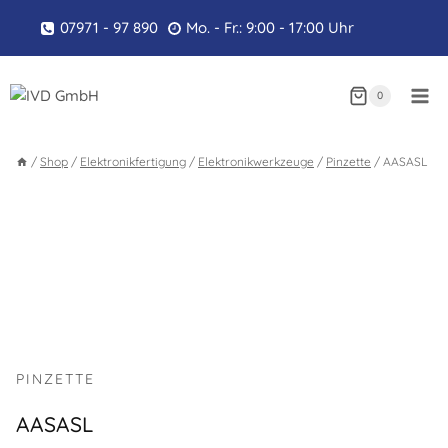
Zum
07971 - 97 890
Mo. - Fr.: 9:00 - 17:00 Uhr
Inhalt
springen
0
/
Shop
/
Elektronikfertigung
/
Elektronikwerkzeuge
/
Pinzette
/
AASASL
PINZETTE
AASASL