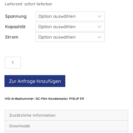
Lieferzeit:
sofort lieferbar
Spannung
Kapazität
Strom
DC-
Film
Kondensator
Zur Anfrage hinzufügen
PVDJP
311
Menge
Artikelnummer:
DC-Film Kondensator PVDJP 311
Zusätzliche Information
Downloads