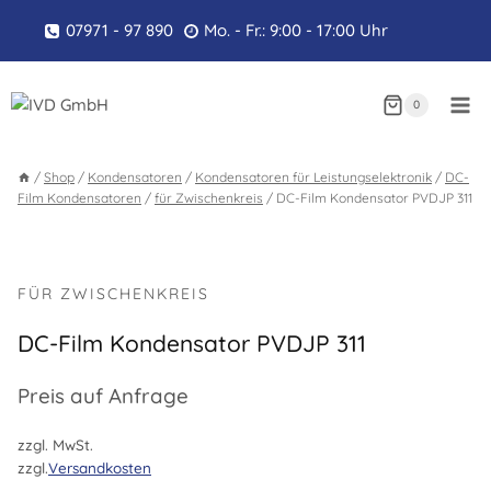
Zum
07971 - 97 890
Mo. - Fr.: 9:00 - 17:00 Uhr
Inhalt
springen
0
/
Shop
/
Kondensatoren
/
Kondensatoren für Leistungselektronik
/
DC-
Film Kondensatoren
/
für Zwischenkreis
/
DC-Film Kondensator PVDJP 311
FÜR ZWISCHENKREIS
DC-Film Kondensator PVDJP 311
Preis auf Anfrage
zzgl. MwSt.
zzgl.
Versandkosten