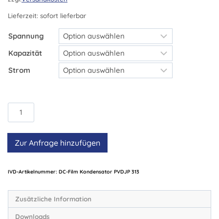
Lieferzeit:
sofort lieferbar
Spannung
Kapazität
Strom
DC-
Film
Kondensator
Zur Anfrage hinzufügen
PVDJP
313
Menge
Artikelnummer:
DC-Film Kondensator PVDJP 313
Zusätzliche Information
Downloads