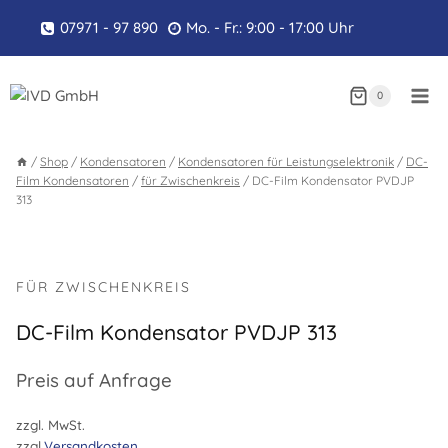
Zum
07971 - 97 890
Mo. - Fr.: 9:00 - 17:00 Uhr
Inhalt
springen
0
/
Shop
/
Kondensatoren
/
Kondensatoren für Leistungselektronik
/
DC-
Film Kondensatoren
/
für Zwischenkreis
/
DC-Film Kondensator PVDJP
313
FÜR ZWISCHENKREIS
DC-Film Kondensator PVDJP 313
Preis auf Anfrage
zzgl. MwSt.
zzgl.
Versandkosten