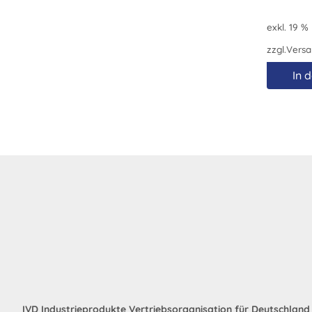
exkl. 19 %
zzgl.
Versa
In 
IVD Industrieprodukte Vertriebsorganisation für Deutschlan