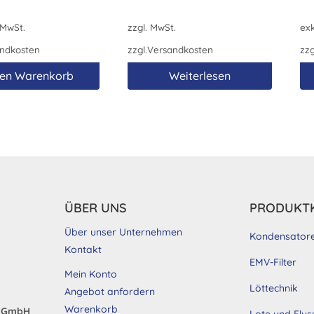
 MwSt.
zzgl. MwSt.
exk
ndkosten
zzgl.
Versandkosten
zzg
den Warenkorb
Weiterlesen
ÜBER UNS
PRODUKT
Über unser Unternehmen
Kondensator
Kontakt
EMV-Filter
Mein Konto
Löttechnik
Angebot anfordern
Warenkorb
d GmbH