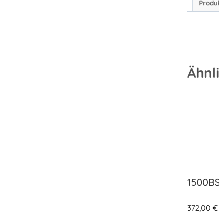
Produ
Ähnl
1500B
372,00
€