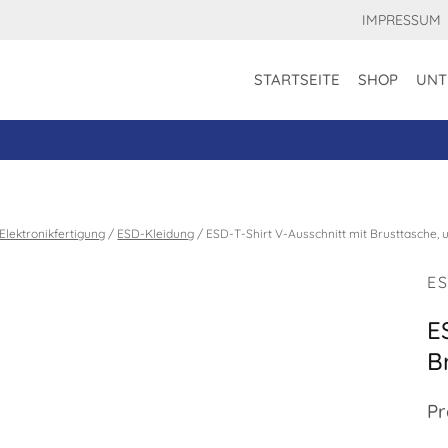
IMPRESSUM
STARTSEITE
SHOP
UNT
Elektronikfertigung
/
ESD-Kleidung
/
ESD-T-Shirt V-Ausschnitt mit Brusttasche, 
E
E
B
Pr