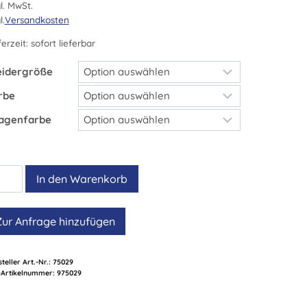
l. MwSt.
l.
Versandkosten
ferzeit:
sofort lieferbar
eidergröße
rbe
agenfarbe
D-
In den Warenkorb
rt
Zur Anfrage hinzufügen
schnitt
teller Art.-Nr.:
75029
sttasche,
Artikelnummer:
975029
sex
nge