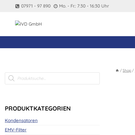
Zum
07971 - 97 890
Mo. - Fr.: 7:30 - 16:30 Uhr
Inhalt
springen
/
Shop
/
Products
search
PRODUKTKATEGORIEN
Kondensatoren
EMV-Filter