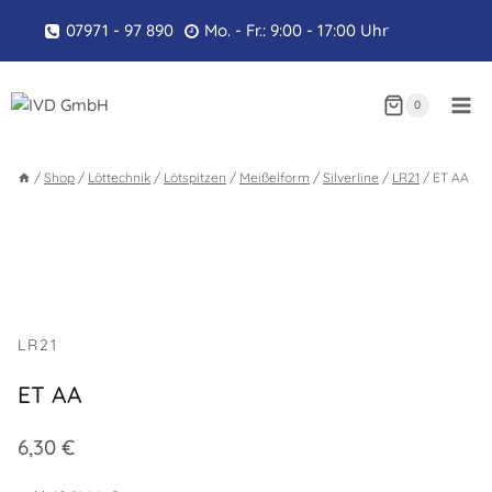
Zum
07971 - 97 890
Mo. - Fr.: 9:00 - 17:00 Uhr
Inhalt
springen
0
/
Shop
/
Löttechnik
/
Lötspitzen
/
Meißelform
/
Silverline
/
LR21
/
ET AA
LR21
ET AA
6,30
€