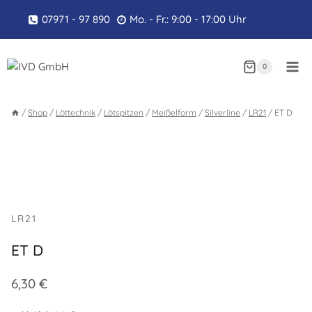
Zum
07971 - 97 890
Mo. - Fr.: 9:00 - 17:00 Uhr
Inhalt
springen
0
/
Shop
/
Löttechnik
/
Lötspitzen
/
Meißelform
/
Silverline
/
LR21
/
ET D
LR21
ET D
6,30
€