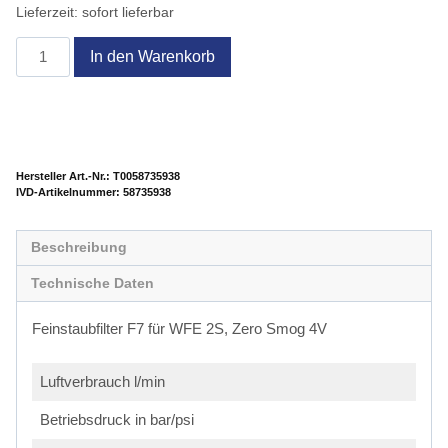
Lieferzeit:
sofort lieferbar
Feinstaubfilter
In den Warenkorb
F7
WFE
2S,
Zero
Smog
Hersteller Art.-Nr.:
T0058735938
4V
Artikelnummer:
58735938
Menge
Beschreibung
Technische Daten
Feinstaubfilter F7 für WFE 2S, Zero Smog 4V
Luftverbrauch l/min
Betriebsdruck in bar/psi