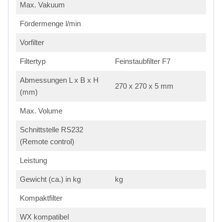
Max. Vakuum
Fördermenge l/min
Vorfilter
Filtertyp
Feinstaubfilter F7
Abmessungen L x B x H
270 x 270 x 5 mm
(mm)
Max. Volume
Schnittstelle RS232
(Remote control)
Leistung
Gewicht (ca.) in kg
kg
Kompaktfilter
WX kompatibel