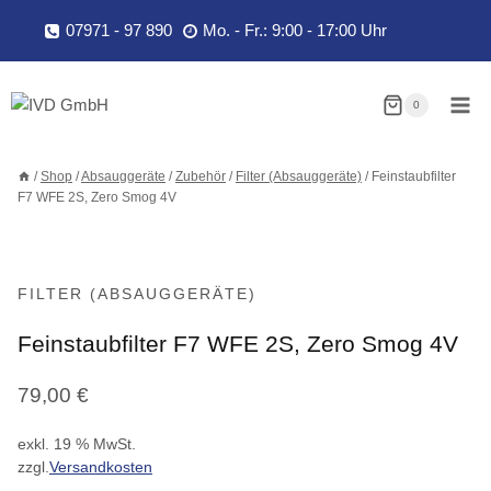
Zum
07971 - 97 890
Mo. - Fr.: 9:00 - 17:00 Uhr
Inhalt
springen
0
/
Shop
/
Absauggeräte
/
Zubehör
/
Filter (Absauggeräte)
/
Feinstaubfilter
F7 WFE 2S, Zero Smog 4V
FILTER (ABSAUGGERÄTE)
Feinstaubfilter F7 WFE 2S, Zero Smog 4V
79,00
€
exkl. 19 % MwSt.
zzgl.
Versandkosten