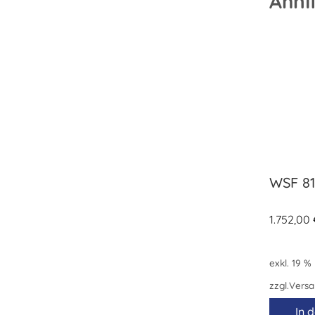
Ähnl
WSF 8
1.752,00
exkl. 19 %
zzgl.
Versa
In 