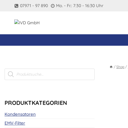
Zum
07971 - 97 890
Mo. - Fr.: 7:30 - 16:30 Uhr
Inhalt
springen
/
Shop
/
Products
search
PRODUKTKATEGORIEN
Kondensatoren
EMV-Filter