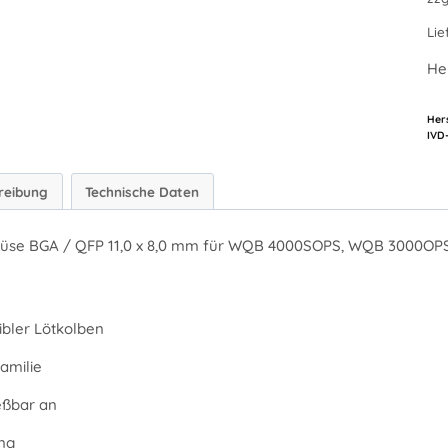
Lie
He
Hers
reibung
Technische Daten
düse BGA / QFP 11,0 x 8,0 mm für WQB 4000SOPS, WQB 3000O
bler Lötkolben
amilie
eßbar an
ng