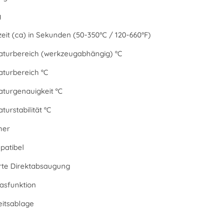
g
eit (ca) in Sekunden (50-350°C / 120-660°F)
turbereich (werkzeugabhängig) °C
turbereich °C
turgenauigkeit °C
urstabilität °C
her
atibel
erte Direktabsaugung
asfunktion
eitsablage