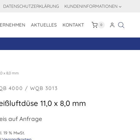
DATENSCHUTZERKLÄRUNG
KUNDENINFORMATIONEN
ERNEHMEN
AKTUELLES
KONTAKT
0
,0 x 8,0 mm
QB 4000 / WQB 3013
eißluftdüse 11,0 x 8,0 mm
eis auf Anfrage
l. 19 % MwSt.
l.
Versandkosten