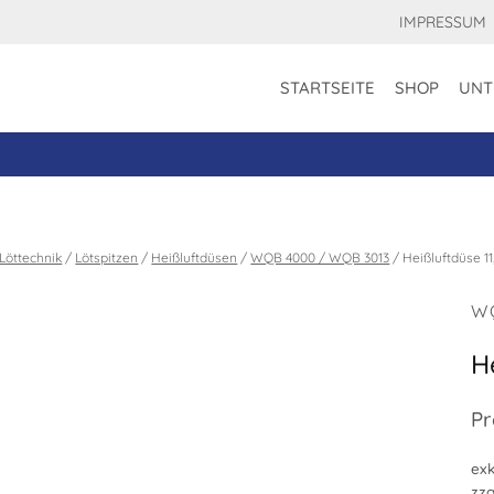
IMPRESSUM
STARTSEITE
SHOP
UNT
Löttechnik
/
Lötspitzen
/
Heißluftdüsen
/
WQB 4000 / WQB 3013
/
Heißluftdüse 11
W
H
Pr
exk
zzg