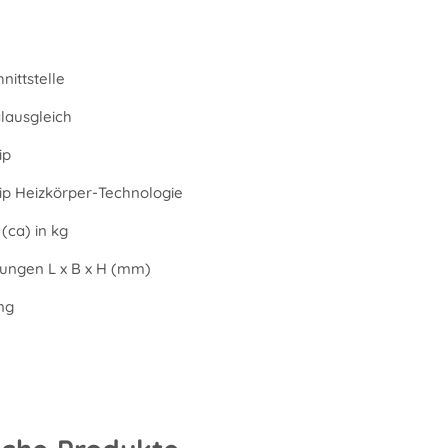
nittstelle
alausgleich
ip
Tip Heizkörper-Technologie
(ca) in kg
ngen L x B x H (mm)
ng