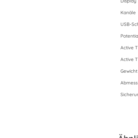
Display
Kanäle
USB-Sch
Potenti
Active T
Active 
Gewicht 
Abmessu
Sicheru