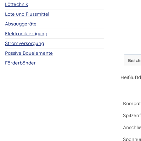
Löttechnik
Lote und Flussmittel
Absauggeräte
Elektronikfertigung
Stromversorgung
Passive Bauelemente
Besch
Förderbänder
Heißluft
Kompati
Spitzenf
Anschli
Spannu