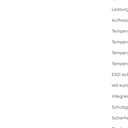
Leistun
Aufheizz
Tempera
Tempera
Tempera
Temperat
ESD-sic
WX komp
Integri
Schutzg
Sicherh