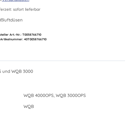
ferzeit:
sofort lieferbar
ißluftdüsen
teller Art.-Nr.:
T0058766710
Artikelnummer:
40T0058766710
PS und WQB 3000
WQB 4000OPS, WQB 3000OPS
WQB