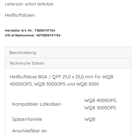
Lieferzeit:
sofort lieferbar
Heißluftdüsen
Hersteller Art.-Nr.:
T0058747764
Artikelnummer:
40T0058747764
Beschreibung
Technische Daten
Heißluftdüse BGA / QFP 25,0 x 25,0 mm für WQB
4000SOPS, WQB 3000OPS und WQB 3000
WQB 4000OPS,
Kompatibler Lötkolben
WQB 3000OPS
Spitzenfamilie
WQB
Anschließbar an