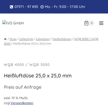
Zum
07971 - 97 890
Mo. - Fr.: 9:00 - 17:00 Uhr
Inhalt
springen
0
/
Shop
/
Löttechnik
/
Lötspitzen
/
Heißluftdüsen
/
WQB 4000 / WQB
3000
/
Heißluftdüse 25,0 x 25,0 mm
WQB 4000 / WQB 3000
Heißluftdüse 25,0 x 25,0 mm
Preis auf Anfrage
exkl. 19 % MwSt.
zzgl.
Versandkosten