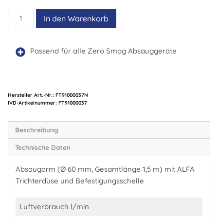
KIT
In den Warenkorb
1
EA
FN
Passend für alle Zero Smog Absauggeräte
Menge
Hersteller Art.-Nr.:
FT91000037N
Artikelnummer:
FT91000037
Beschreibung
Technische Daten
Absaugarm (Ø 60 mm, Gesamtlänge 1,5 m) mit ALFA
Trichterdüse und Befestigungsschelle
Luftverbrauch l/min