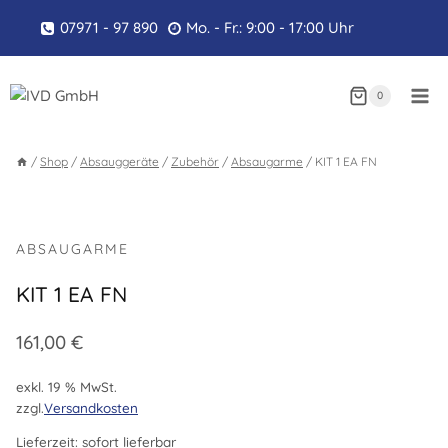
Zum
07971 - 97 890
Mo. - Fr.: 9:00 - 17:00 Uhr
Inhalt
springen
0
/
Shop
/
Absauggeräte
/
Zubehör
/
Absaugarme
/
KIT 1 EA FN
ABSAUGARME
KIT 1 EA FN
161,00
€
exkl. 19 % MwSt.
zzgl.
Versandkosten
Lieferzeit:
sofort lieferbar