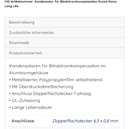
Life
Artikelnummer:
Kondensator für Blindstromkompensation Ducati Mono
Long Life
Menge
Beschreibung
Zusätzliche Information
Downloads
Produktsicherheit
Kondensatoren für Blindstromkompensation im
Aluminiumgehäuse
• Metallisierter Polypropylenfilm selbstheilend
• Mit Überdruckabreißsicherung
• Anschluss Doppelflachstecker 1-phasig
• UL-Zulassung
• Lange Lebensdauer
Anschlüsse
Doppelflachstecker 6,3 x 0,8 mm