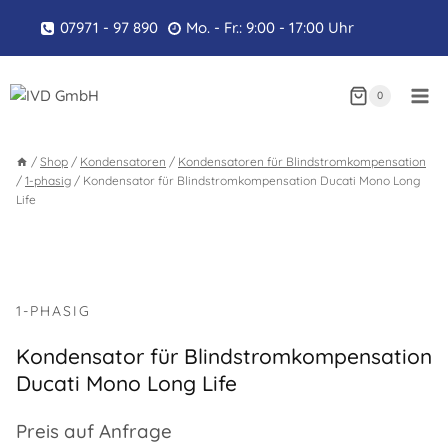
Zum
07971 - 97 890
Mo. - Fr.: 9:00 - 17:00 Uhr
Inhalt
springen
0
/
Shop
/
Kondensatoren
/
Kondensatoren für Blindstromkompensation
/
1-phasig
/
Kondensator für Blindstromkompensation Ducati Mono Long
Life
1-PHASIG
Kondensator für Blindstromkompensation
Ducati Mono Long Life
Preis auf Anfrage