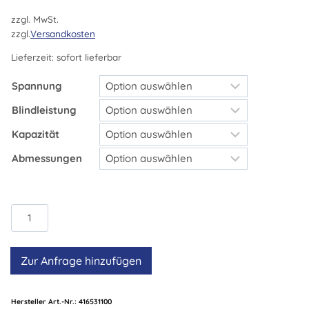
zzgl. MwSt.
zzgl.
Versandkosten
Lieferzeit:
sofort lieferbar
Spannung
Blindleistung
Kapazität
Abmessungen
Kondensator
für
Blindstromkompensation
Zur Anfrage hinzufügen
Ducati
Mono
Long
Hersteller Art.-Nr.:
416531100