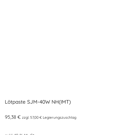
Lötpaste SJM-40W NH(IMT)
95,38
€
zzgl.
57,00
€
Legierungszuschlag