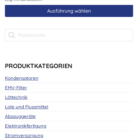
Ausführung wählen
Dieses
Produkt
Products
weist
search
mehrere
Varianten
auf.
Die
PRODUKTKATEGORIEN
Optionen
Kondensatoren
können
auf
EMV-Filter
der
Löttechnik
Produktseite
Lote und Flussmittel
gewählt
werden
Absauggeräte
Elektronikfertigung
Stromversorgung