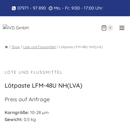
Zum
07971 - 97 890
Mo. - Fr.: 9:00 - 17:00 Uhr
Inhalt
springen
0
/
Shop
/
Lote und Flussmittel
/
Lötpaste LFM-48U NH(LVA)
LOTE UND FLUSSMITTEL
Lötpaste LFM-48U NH(LVA)
Preis auf Anfrage
Korngröße:
10-28 µm
Gewicht:
0,5 kg