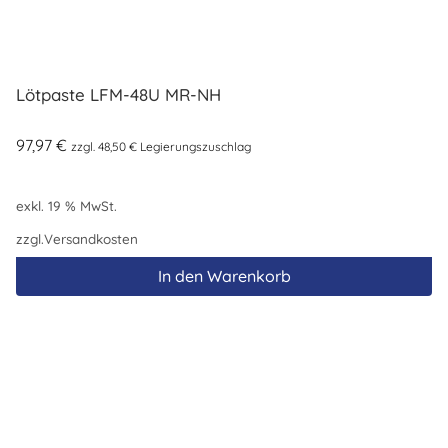
Lötpaste LFM-48U MR-NH
97,97
€
zzgl.
48,50
€
Legierungszuschlag
exkl. 19 % MwSt.
zzgl.
Versandkosten
In den Warenkorb