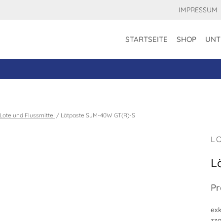
IMPRESSUM
STARTSEITE
SHOP
UNT
Lote und Flussmittel
/
Lötpaste SJM-40W GT(R)-S
L
L
Pr
exk
zzg