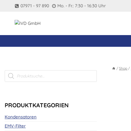
Zum
07971 - 97 890
Mo. - Fr.: 7:30 - 16:30 Uhr
Inhalt
springen
/
Shop
/
Products
search
PRODUKTKATEGORIEN
Kondensatoren
EMV-Filter