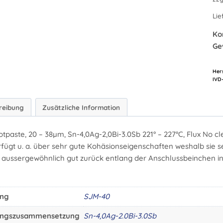
Lie
Ko
Ge
Hers
reibung
Zusätzliche Information
Lotpaste, 20 – 38µm, Sn-4,0Ag-2,0Bi-3.0Sb 221° – 227°C, Flux No cl
fügt u. a. über sehr gute Kohäsionseigenschaften weshalb sie s
ch aussergewöhnlich gut zurück entlang der Anschlussbeinchen i
ung
SJM-40
ungszusammensetzung
Sn-4,0Ag-2.0Bi-3.0Sb