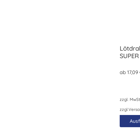
Lötdra
SUPER
ab
17,09
zzgl. MwSt
zzgl.
Versa
Aus
Dieses
Produkt