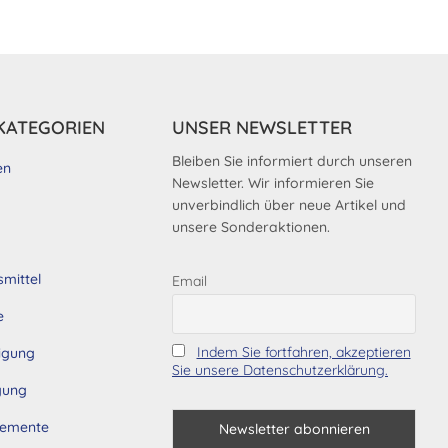
st
hrere
rianten
.
e
KATEGORIEN
UNSER NEWSLETTER
tionen
nnen
Bleiben Sie informiert durch unseren
en
Newsletter. Wir informieren Sie
f
unverbindlich über neue Artikel und
r
unsere Sonderaktionen.
oduktseite
wählt
smittel
rden
Email
e
Indem Sie fortfahren, akzeptieren
tigung
Sie unsere Datenschutzerklärung.
gung
lemente