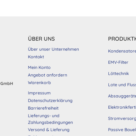
weist
wei
mehrere
me
n
Varianten
Va
auf.
auf
Die
Di
ÜBER UNS
PRODUKT
Optionen
Op
können
kö
Über unser Unternehmen
Kondensator
auf
au
Kontakt
EMV-Filter
der
de
Mein Konto
eite
Produktseite
Pr
Löttechnik
Angebot anfordern
gewählt
ge
Warenkorb
d GmbH
Lote und Flus
werden
we
Impressum
Absauggerät
Datenschutzerklärung
Elektronikfer
Barrierefreiheit
Lieferungs- und
Stromversor
Zahlungsbedingungen
Passive Baue
Versand & Lieferung