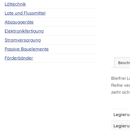
Löttechnik
Lote und Flussmittel
Absauggeräte
Elektronikfertigung
Stromversorgung
Passive Bauelemente
Förderbänder
Besch
Bleifrei 
Reihe ver
zieht si
Legier
Legier