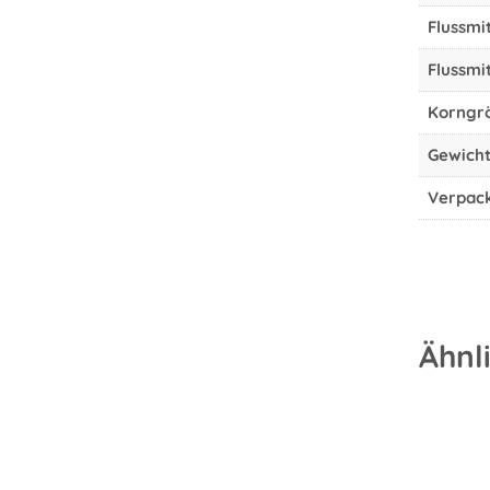
Flussmi
Flussmit
Korngr
Gewich
Verpac
Ähnl