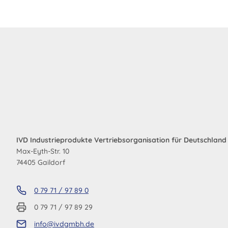
weist
mehrere
Variante
auf.
Die
Optionen
können
auf
der
Produkts
gewählt
IVD Industrieprodukte Vertriebsorganisation für Deutschlan
werden
Max-Eyth-Str. 10
74405 Gaildorf
0 79 71 / 97 89 0
0 79 71 / 97 89 29
info@ivdgmbh.de