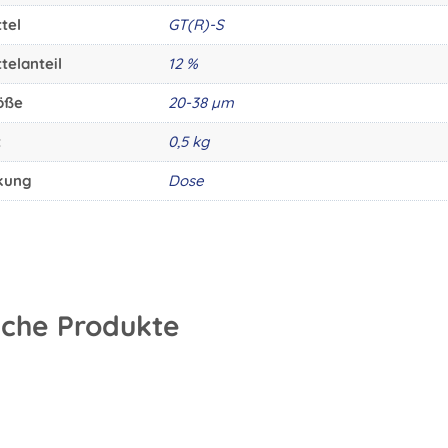
ttel
GT(R)-S
telanteil
12 %
öße
20-38 µm
t
0,5 kg
kung
Dose
iche Produkte