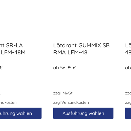
ht SR-LA
Lötdraht GUMMIX SB
L
 LFM-48M
RMA LFM-48
4
€
ab
56,95
€
a
.
zzgl. MwSt.
zzg
ndkosten
zzgl.
Versandkosten
zzg
führung wählen
Ausführung wählen
Dieses
Di
Produkt
Pr