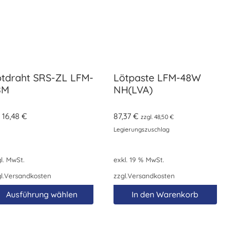
ötdraht SRS-ZL LFM-
Lötpaste LFM-48W
8M
NH(LVA)
b
16,48
€
87,37
€
zzgl.
48,50
€
Legierungszuschlag
l. MwSt.
exkl. 19 % MwSt.
l.
Versandkosten
zzgl.
Versandkosten
Ausführung wählen
In den Warenkorb
eses
odukt