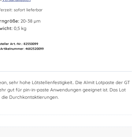
ferzeit:
sofort lieferbar
rngröße:
20-38 µm
wicht:
0,5 kg
teller Art.-Nr.:
82550099
Artikelnummer:
4682520099
ean, sehr hohe Lötstellenfestigkeit.. Die Almit Lotpaste der GT
ehr gut für pin-in-paste Anwendungen geeignet ist. Das Lot
n die Durchkontaktierungen.