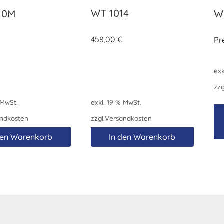
WT 1014
10M
W
458,00
€
Pr
exk
zzg
 MwSt.
exkl. 19 % MwSt.
ndkosten
zzgl.
Versandkosten
den Warenkorb
In den Warenkorb