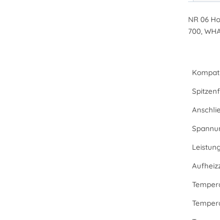
NR 06 Ho
700, WHA
Kompati
Spitzenf
Anschli
Spannu
Leistun
Aufheizz
Tempera
Tempera