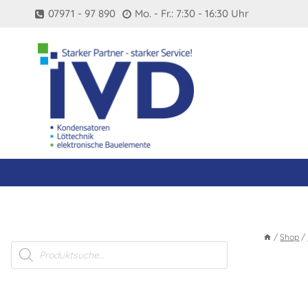
Zum
07971 - 97 890
Mo. - Fr.: 7:30 - 16:30 Uhr
Inhalt
springen
/
Shop
/
Products
search