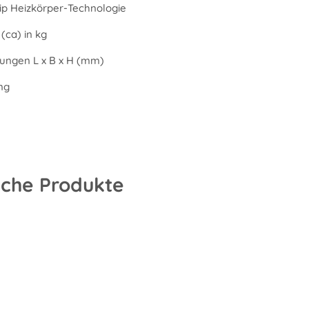
Tip Heizkörper-Technologie
(ca) in kg
ngen L x B x H (mm)
ng
iche Produkte