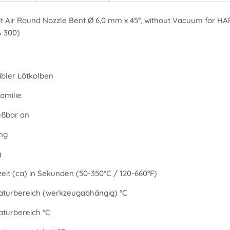
t Air Round Nozzle Bent Ø 6,0 mm x 45°, without Vacuum for 
 300)
bler Lötkolben
amilie
eßbar an
ng
g
eit (ca) in Sekunden (50-350°C / 120-660°F)
turbereich (werkzeugabhängig) °C
turbereich °C