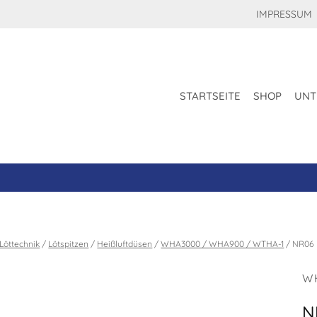
IMPRESSUM
STARTSEITE
SHOP
UNT
Löttechnik
/
Lötspitzen
/
Heißluftdüsen
/
WHA3000 / WHA900 / WTHA-1
/
NR06
W
N