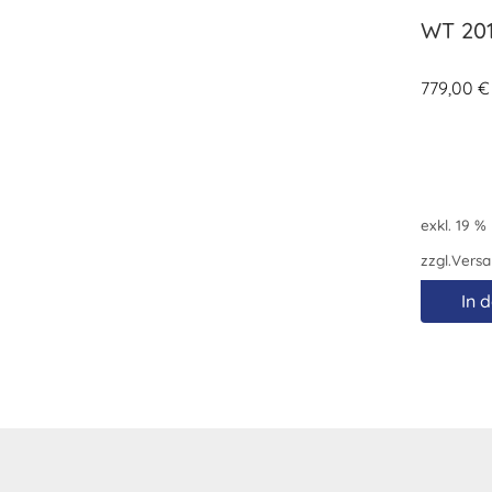
WT 20
779,00
€
exkl. 19 %
zzgl.
Versa
In 