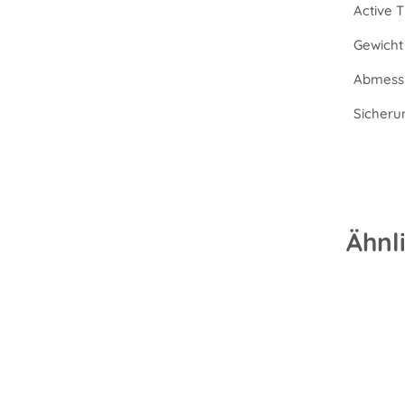
Active 
Gewicht 
Abmessu
Sicheru
Ähnl