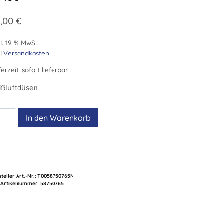
,00
€
l. 19 % MwSt.
l.
Versandkosten
ferzeit:
sofort lieferbar
ißluftdüsen
06
In den Warenkorb
nge
teller Art.-Nr.:
T0058750765N
Artikelnummer:
58750765