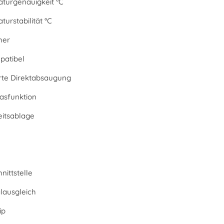
turgenauigkeit °C
urstabilität °C
her
atibel
erte Direktabsaugung
asfunktion
eitsablage
nittstelle
alausgleich
ip