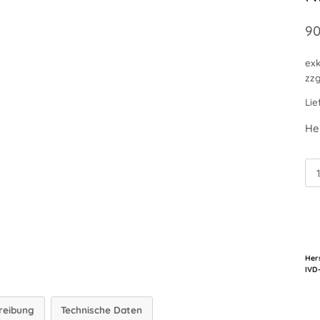
90
exk
zzg
Lie
He
NR
Me
Hers
reibung
Technische Daten