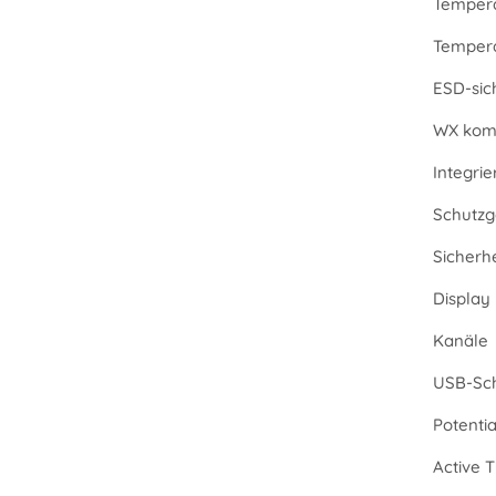
Tempera
Temperat
ESD-sic
WX komp
Integri
Schutzg
Sicherh
Display
Kanäle
USB-Sch
Potenti
Active T