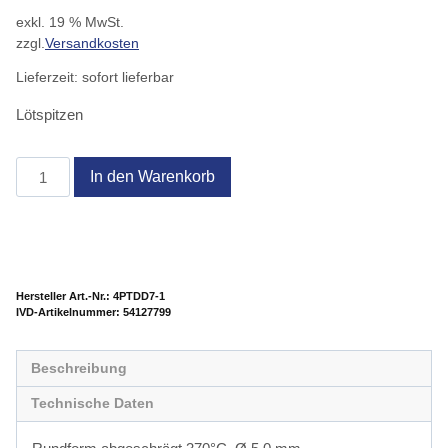
exkl. 19 % MwSt.
zzgl.
Versandkosten
Lieferzeit:
sofort lieferbar
Lötspitzen
PT
In den Warenkorb
DD7
Menge
Hersteller Art.-Nr.:
4PTDD7-1
Artikelnummer:
54127799
Beschreibung
Technische Daten