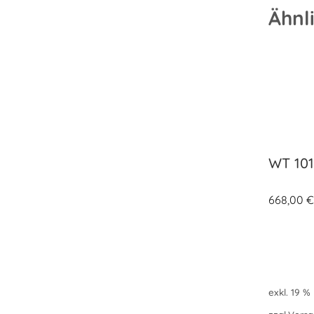
Ähnl
WT 10
668,00
exkl. 19 %