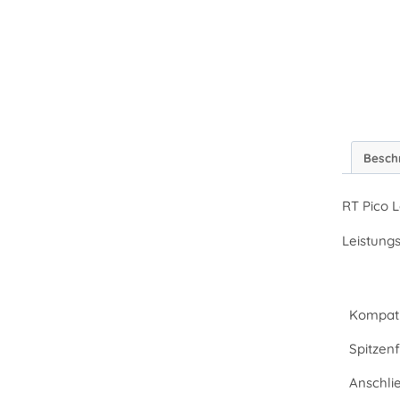
Besch
RT Pico 
Leistungs
Kompati
Spitzenf
Anschli