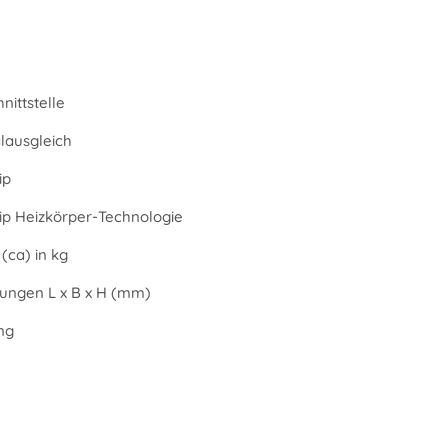
nittstelle
alausgleich
ip
Tip Heizkörper-Technologie
(ca) in kg
ngen L x B x H (mm)
ng