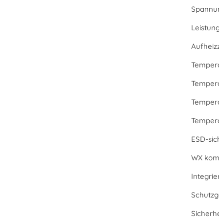
Spannu
Leistun
Aufheizz
Tempera
Tempera
Tempera
Temperat
ESD-sic
WX komp
Integri
Schutzg
Sicherh