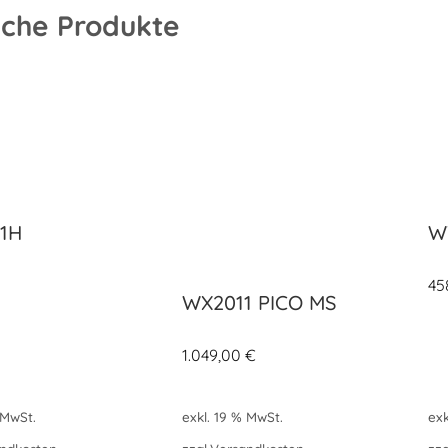
iche Produkte
11H
W
€
45
WX2011 PICO MS
1.049,00
€
 MwSt.
exkl. 19 % MwSt.
exk