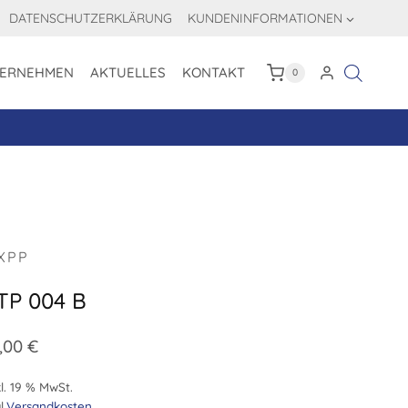
DATENSCHUTZERKLÄRUNG
KUNDENINFORMATIONEN
ERNEHMEN
AKTUELLES
KONTAKT
0
XPP
TP 004 B
,00
€
l. 19 % MwSt.
l.
Versandkosten