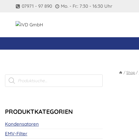
Zum
07971 - 97 890
Mo. - Fr.: 7:30 - 16:30 Uhr
Inhalt
springen
/
Shop
/
Products
search
PRODUKTKATEGORIEN
Kondensatoren
EMV-Filter