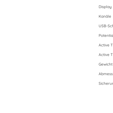
Display
Kanäle
USB-Sch
Potenti
Active T
Active 
Gewicht 
Abmessu
Sicheru