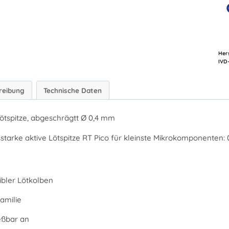
Hers
reibung
Technische Daten
Lötspitze, abgeschrägtt Ø 0,4 mm
starke aktive Lötspitze RT Pico für kleinste Mikrokomponenten: 
bler Lötkolben
amilie
eßbar an