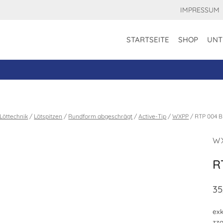
IMPRESSUM
STARTSEITE
SHOP
UNT
Löttechnik
/
Lötspitzen
/
Rundform abgeschrägt
/
Active-Tip
/
WXPP
/
RTP 004 B
W
R
35
exk
zzg