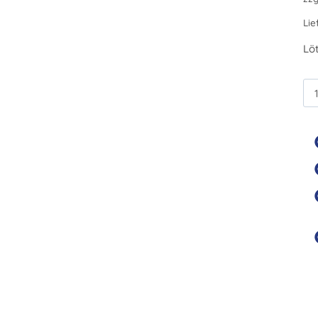
Lie
Löt
RT
00
B
Me