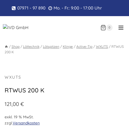
Zum
07971 - 97 890
Mo. - Fr.: 9:00 - 17:00 Uhr
Inhalt
springen
0
/
Shop
/
Löttechnik
/
Lötspitzen
/
Klinge
/
Active-Tip
/
WXUTS
/
RTWUS
200 K
WXUTS
RTWUS 200 K
121,00
€
exkl. 19 % MwSt.
zzgl.
Versandkosten