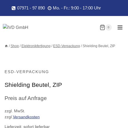
Zum
07971 - 97 890
Mo. - Fr.: 9:00 - 17:00 Uhr
Inhalt
springen
0
/
Shop
/
Elektronikfertigung
/
ESD-Verpackung
/
Shielding Beutel, ZIP
ESD-VERPACKUNG
Shielding Beutel, ZIP
Preis auf Anfrage
zzgl. MwSt.
zzgl.
Versandkosten
Lieferzeit:
sofort lieferbar