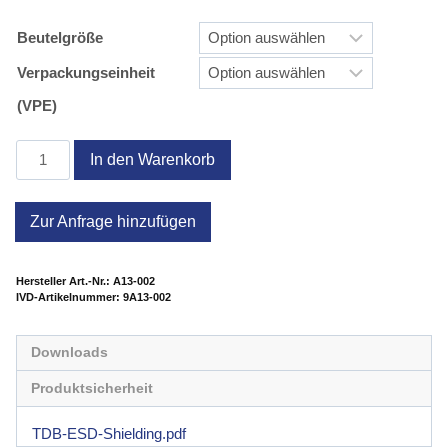
Beutelgröße
Verpackungseinheit
(VPE)
Shielding
In den Warenkorb
Beutel,
ZIP
Zur Anfrage hinzufügen
Menge
Hersteller Art.-Nr.:
A13-002
Artikelnummer:
9A13-002
Downloads
Produktsicherheit
TDB-ESD-Shielding.pdf