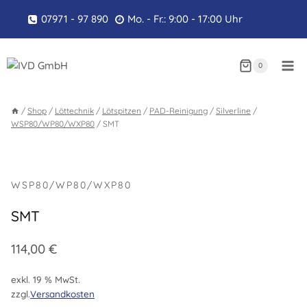
Zum
07971 - 97 890
Mo. - Fr.: 9:00 - 17:00 Uhr
Inhalt
springen
0
/
Shop
/
Löttechnik
/
Lötspitzen
/
PAD-Reinigung
/
Silverline
/
WSP80/WP80/WXP80
/
SMT
WSP80/WP80/WXP80
SMT
114,00
€
exkl. 19 % MwSt.
zzgl.
Versandkosten