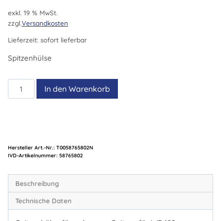
exkl. 19 % MwSt.
zzgl.
Versandkosten
Lieferzeit:
sofort lieferbar
Spitzenhülse
Spitzenhülse
In den Warenkorb
für
gebogene
Spitzen
für
WP
Hersteller Art.-Nr.:
T0058765802N
120
Artikelnummer:
58765802
Menge
Beschreibung
Technische Daten