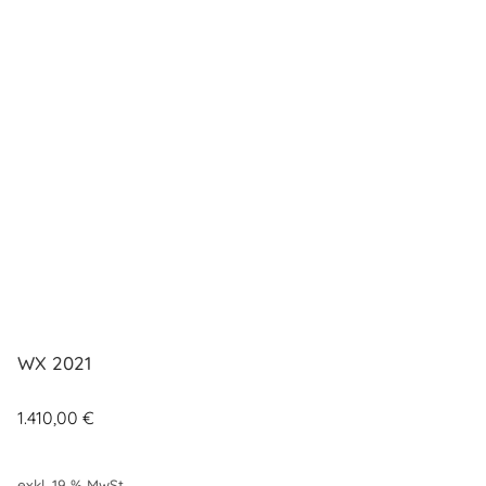
WX 2021
1.410,00
€
exkl. 19 % MwSt.