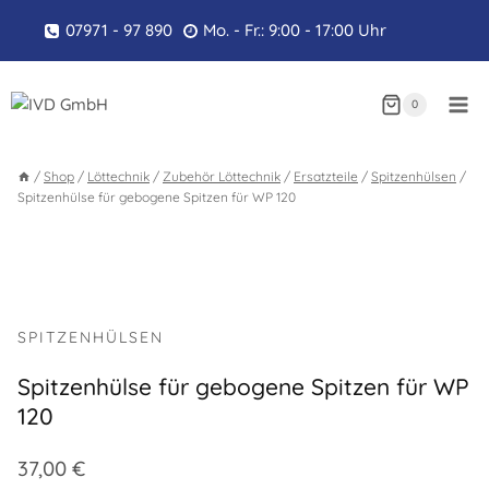
Zum
07971 - 97 890
Mo. - Fr.: 9:00 - 17:00 Uhr
Inhalt
springen
0
/
Shop
/
Löttechnik
/
Zubehör Löttechnik
/
Ersatzteile
/
Spitzenhülsen
/
Spitzenhülse für gebogene Spitzen für WP 120
SPITZENHÜLSEN
Spitzenhülse für gebogene Spitzen für WP
120
37,00
€