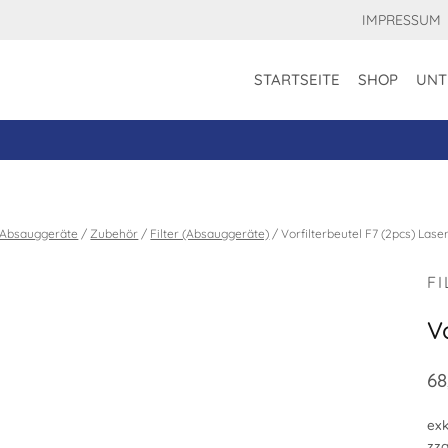
IMPRESSUM
STARTSEITE
SHOP
UNT
Absauggeräte
/
Zubehör
/
Filter (Absauggeräte)
/
Vorfilterbeutel F7 (2pcs) Laser
F
V
68
exk
zzg