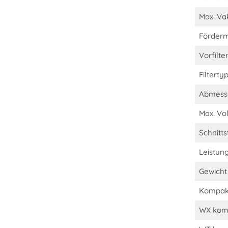
Max. V
Förder
Vorfilte
Filterty
Abmessu
Max. V
Schnitt
Leistun
Gewicht 
Kompakt
WX komp