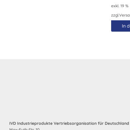
exkl. 19 %
zzgl.
Versa
In 
IVD Industrieprodukte Vertriebsorganisation für Deutschlan
Max-Eyth-Str. 10