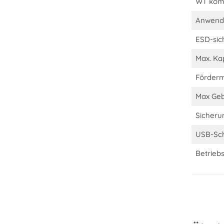
WT komp
Anwend
ESD-sic
Max. Ka
Förder
Max Geb
Sicheru
USB-Sch
Betrieb