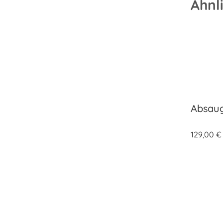
Ähnl
Absaug
129,00
€