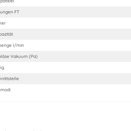
atibel
ungen FT
her
pazität
menge l/min
läse Vakuum (Pa)
ng
nittstelle
smodi