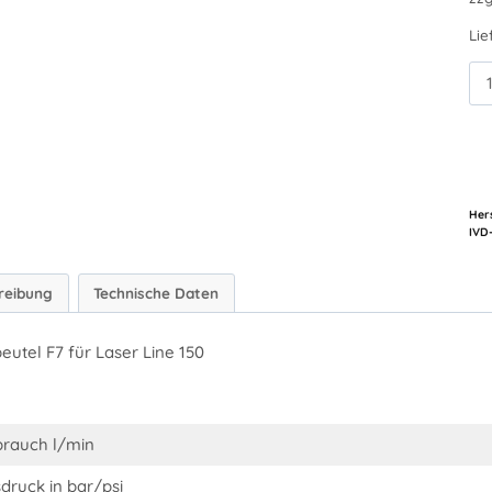
Lie
Vor
F7
(2p
La
Lin
15
Hers
Me
reibung
Technische Daten
beutel F7 für Laser Line 150
brauch l/min
druck in bar/psi