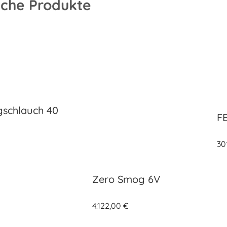
iche Produkte
schlauch 40
FE
30
Zero Smog 6V
4.122,00
€