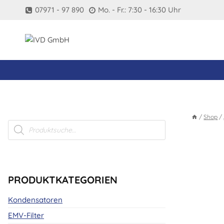
Zum
07971 - 97 890
Mo. - Fr.: 7:30 - 16:30 Uhr
Inhalt
springen
/
Shop
/
Products
search
PRODUKTKATEGORIEN
Kondensatoren
EMV-Filter