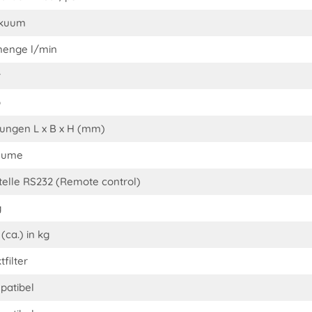
akuum
menge l/min
r
p
ngen L x B x H (mm)
olume
stelle RS232 (Remote control)
g
(ca.) in kg
filter
atibel