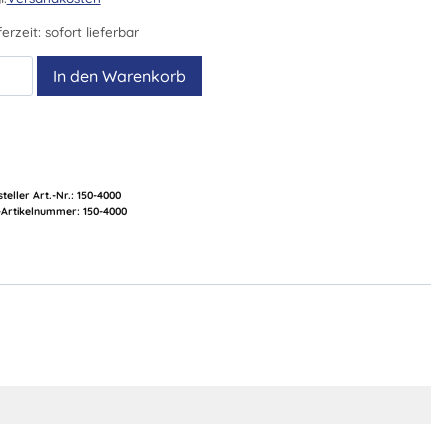
ferzeit:
sofort lieferbar
filterbeutel
In den Warenkorb
cs)
ser
e
0
teller Art.-Nr.:
150-4000
nge
Artikelnummer:
150-4000