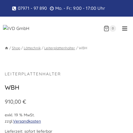
Zum
07971 - 97 890
Mo. - Fr.: 9:00 - 17:00 Uhr
Inhalt
springen
0
/
Shop
/
Löttechnik
/
Leiterplattenhalter
/
WBH
LEITERPLATTENHALTER
WBH
910,00
€
exkl. 19 % MwSt.
zzgl.
Versandkosten
Lieferzeit:
sofort lieferbar