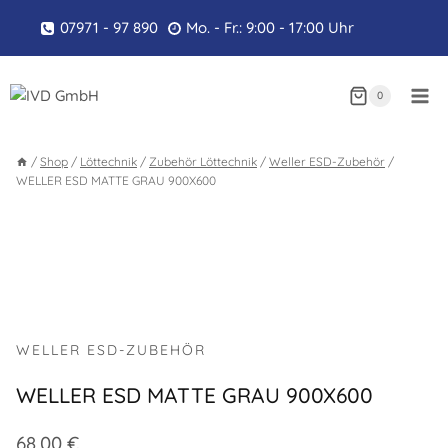
Zum
07971 - 97 890
Mo. - Fr.: 9:00 - 17:00 Uhr
Inhalt
springen
0
/
Shop
/
Löttechnik
/
Zubehör Löttechnik
/
Weller ESD-Zubehör
/
WELLER ESD MATTE GRAU 900X600
WELLER ESD-ZUBEHÖR
WELLER ESD MATTE GRAU 900X600
68,00
€