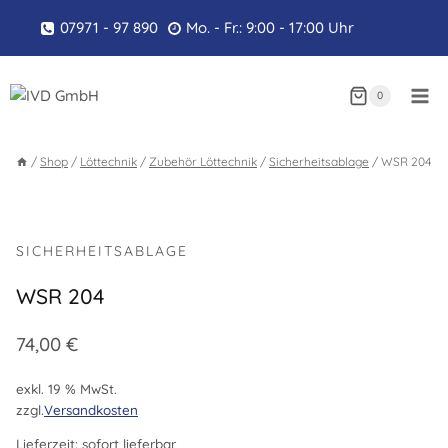
Zum
07971 - 97 890
Mo. - Fr.: 9:00 - 17:00 Uhr
Inhalt
springen
0
/
Shop
/
Löttechnik
/
Zubehör Löttechnik
/
Sicherheitsablage
/
WSR 204
SICHERHEITSABLAGE
WSR 204
74,00
€
exkl. 19 % MwSt.
zzgl.
Versandkosten
Lieferzeit:
sofort lieferbar