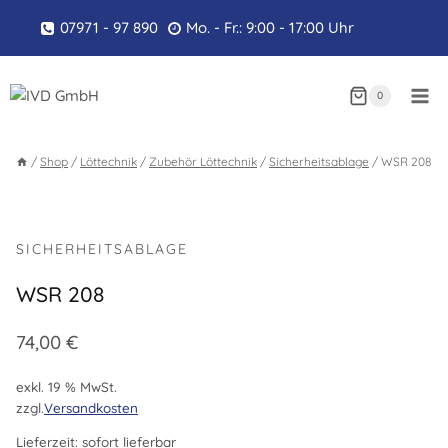
Zum
07971 - 97 890
Mo. - Fr.: 9:00 - 17:00 Uhr
Inhalt
springen
0
/
Shop
/
Löttechnik
/
Zubehör Löttechnik
/
Sicherheitsablage
/
WSR 208
SICHERHEITSABLAGE
WSR 208
74,00
€
exkl. 19 % MwSt.
zzgl.
Versandkosten
Lieferzeit:
sofort lieferbar