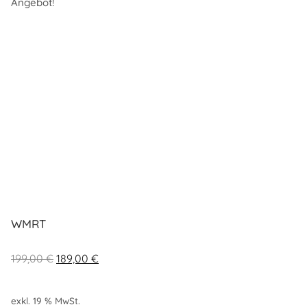
Angebot!
WMRT
Ursprünglicher
Aktueller
199,00
€
189,00
€
Preis
Preis
war:
ist:
exkl. 19 % MwSt.