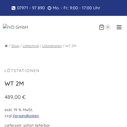
Zum
07971 - 97 890
Mo. - Fr.: 9:00 - 17:00 Uhr
Inhalt
springen
0
/
Shop
/
Löttechnik
/
Lötstationen
/
WT 2M
LÖTSTATIONEN
WT 2M
489,00
€
exkl. 19 % MwSt.
zzgl.
Versandkosten
Lieferzeit:
sofort lieferbar