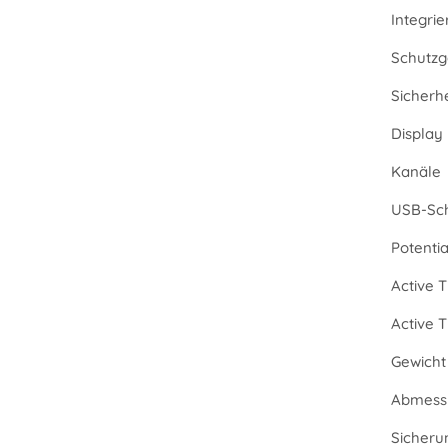
Integri
Schutzg
Sicherh
Display
Kanäle
USB-Sch
Potenti
Active T
Active 
Gewicht 
Abmessu
Sicheru