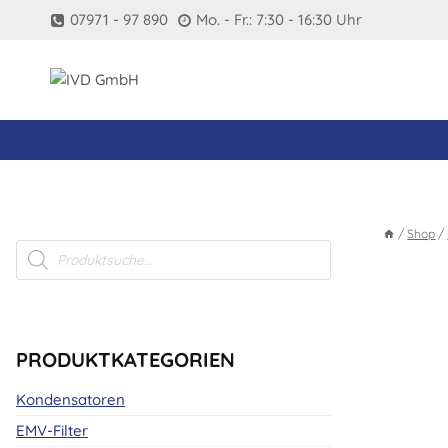
Zum
07971 - 97 890
Mo. - Fr.: 7:30 - 16:30 Uhr
Inhalt
springen
/
Shop
/
Products
search
PRODUKTKATEGORIEN
Kondensatoren
EMV-Filter