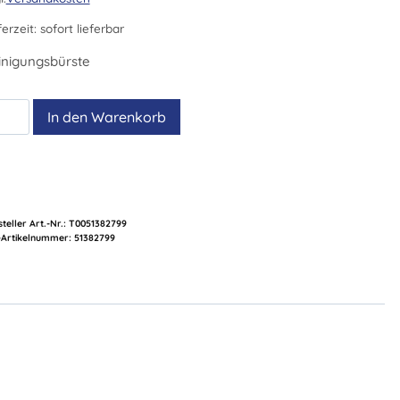
ferzeit:
sofort lieferbar
inigungsbürste
B
In den Warenkorb
lstahlbürste
nge
teller Art.-Nr.:
T0051382799
Artikelnummer:
51382799