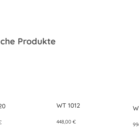
iche Produkte
WT 1012
20
W
448,00
€
€
99