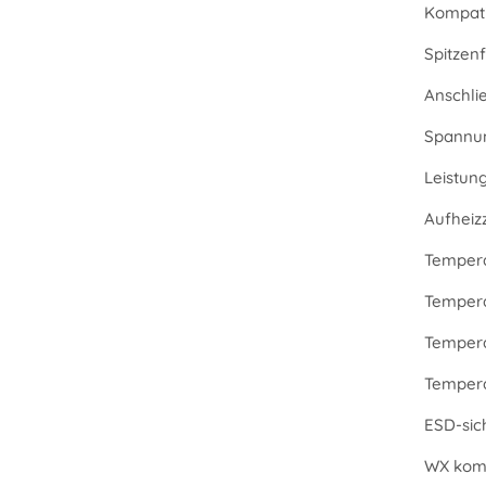
Kompati
Spitzenf
Anschli
Spannu
Leistun
Aufheizz
Tempera
Tempera
Tempera
Temperat
ESD-sic
WX komp