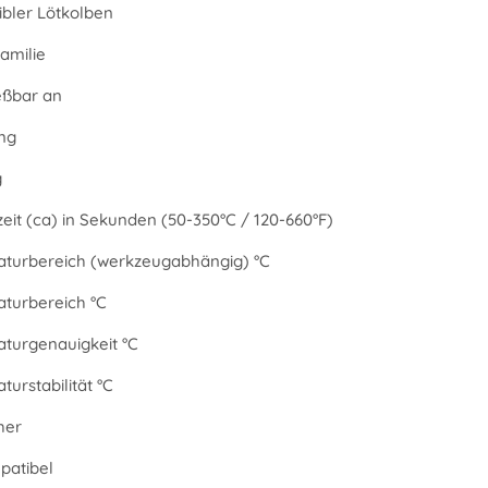
bler Lötkolben
amilie
eßbar an
ng
g
eit (ca) in Sekunden (50-350°C / 120-660°F)
turbereich (werkzeugabhängig) °C
turbereich °C
turgenauigkeit °C
urstabilität °C
her
atibel