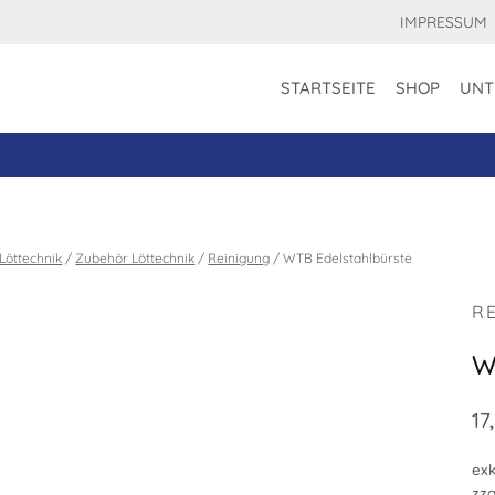
IMPRESSUM
STARTSEITE
SHOP
UNT
Löttechnik
/
Zubehör Löttechnik
/
Reinigung
/
WTB Edelstahlbürste
R
W
17
exk
zzg