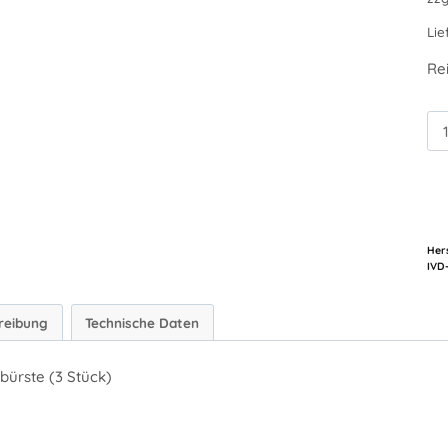
Lie
Re
WT
Ede
Me
Hers
reibung
Technische Daten
bürste (3 Stück)