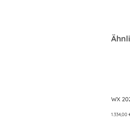
Ähnl
WX 20
1.334,00