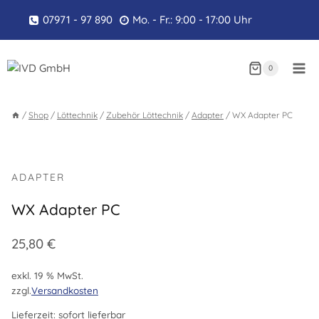
Zum
07971 - 97 890
Mo. - Fr.: 9:00 - 17:00 Uhr
Inhalt
springen
0
/
Shop
/
Löttechnik
/
Zubehör Löttechnik
/
Adapter
/
WX Adapter PC
ADAPTER
WX Adapter PC
25,80
€
exkl. 19 % MwSt.
zzgl.
Versandkosten
Lieferzeit:
sofort lieferbar