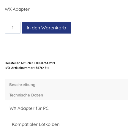
WX Adapter
WX
In den Warenkorb
Adapter
PC
Menge
Hersteller Art.-Nr.:
T0058764711N
Artikelnummer:
58764711
Beschreibung
Technische Daten
WX Adapter für PC
Kompatibler Lötkolben