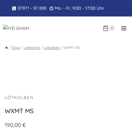
Zum
07971 - 97 890
Mo. - Fr.: 9:00 - 17:00 Uhr
Inhalt
springen
0
/
Shop
/
Löttechnik
/
Lötkolben
/
WXMT MS
LÖTKOLBEN
WXMT MS
190,00
€