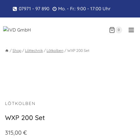
Zum
07971 - 97 890
Mo. - Fr.: 9:00 - 17:00 Uhr
Inhalt
springen
0
/
Shop
/
Löttechnik
/
Lötkolben
/
WXP 200 Set
LÖTKOLBEN
WXP 200 Set
315,00
€