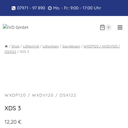
Zum
07971 - 97 890
Mo. - Fr.: 9:00 - 17:00 Uhr
Inhalt
springen
0
/
Shop
/
Löttechnik
/
Lötspitzen
/
Saugdüsen
/
WXDP120 / WXDV120 /
DSX122
/
XDS 3
WXDP120 / WXDV120 / DSX122
XDS 3
12,20
€